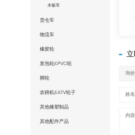
木板车
货仓车
物流车
橡胶轮
立
发泡轮&PVC轮
脚轮
农耕机&ATV轮子
其他橡塑制品
其他配件产品