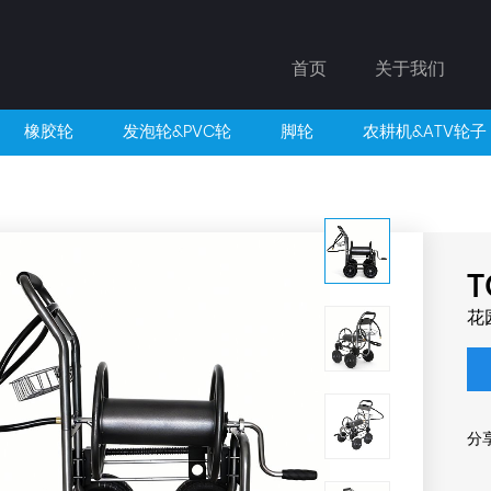
首页
关于我们
橡胶轮
发泡轮&PVC轮
脚轮
农耕机&ATV轮子
T
花
分享