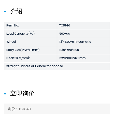
介绍
Item No.
TC1840
Load Capacity(kg):
500kgs
Wheel:
13"*5.00-6 Pneumatic
Body Size(L*W*H mm):
1135*620*1100
Deck Size(mm):
1220*600*320mm
Straight Handle or Handle for choose
立即询价