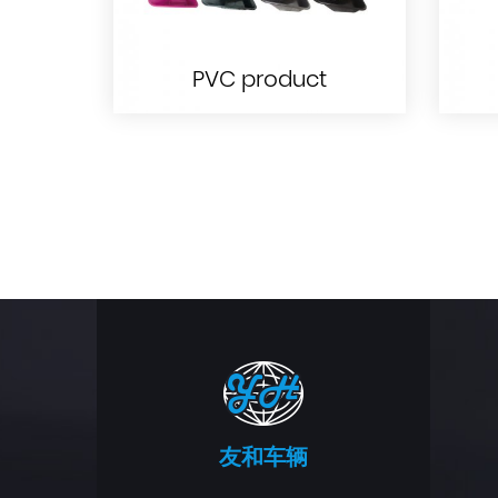
PVC product
PVC product
友和车辆