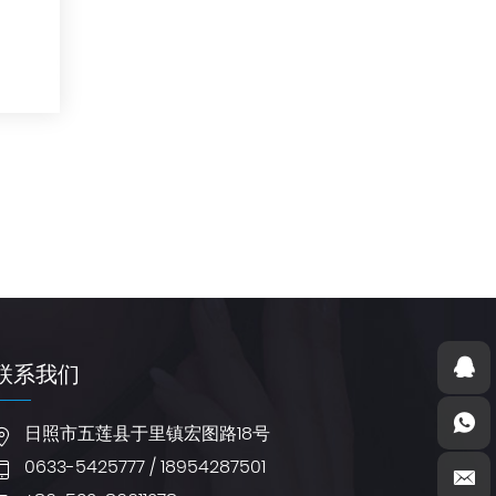
联系我们
日照市五莲县于里镇宏图路18号
0633-5425777 / 18954287501