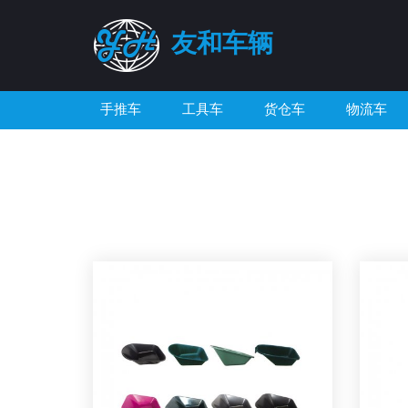
友和车辆
手推车
工具车
货仓车
物流车