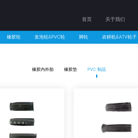
首页
关于我们
橡胶轮
发泡轮&PVC轮
脚轮
农耕机&ATV轮子
橡胶内外胎
橡胶垫
PVC 制品