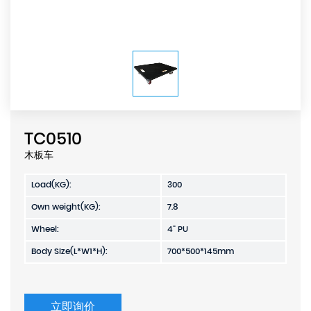
TC0510
木板车
Load(KG):
300
Own weight(KG):
7.8
Wheel:
4" PU
Body Size(L*W1*H):
700*500*145mm
立即询价