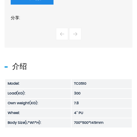
分享:
介绍
Model:
TC0510
Load(KG):
300
Own weight(KG):
7.8
Wheel:
4" PU
Body Size(L*W1*H):
700*500*145mm