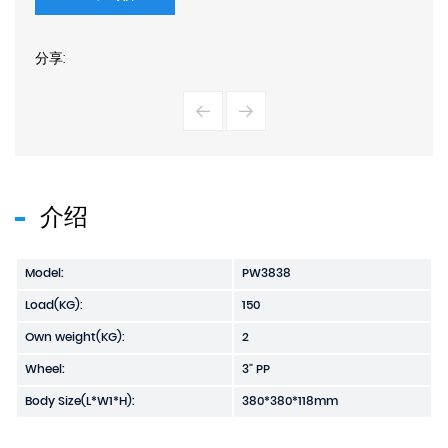
分享:
介绍
Model:
PW3838
Load(KG):
150
Own weight(KG):
2
Wheel:
3" PP
Body Size(L*W1*H):
380*380*118mm