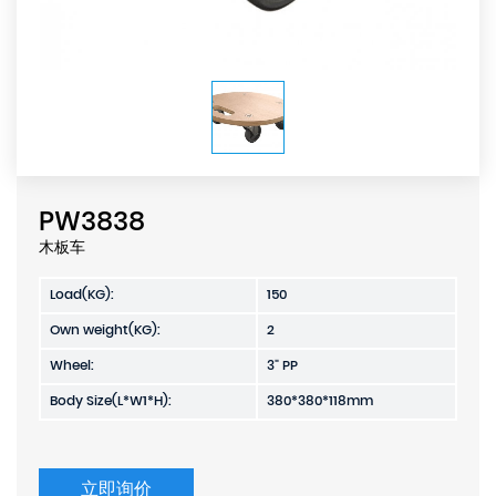
PW3838
木板车
Load(KG):
150
Own weight(KG):
2
Wheel:
3" PP
Body Size(L*W1*H):
380*380*118mm
立即询价