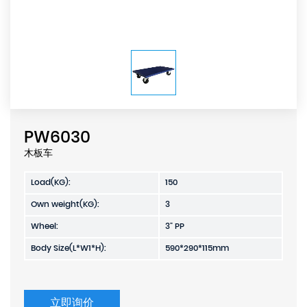
PW6030
木板车
Load(KG):
150
Own weight(KG):
3
Wheel:
3" PP
Body Size(L*W1*H):
590*290*115mm
立即询价