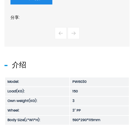
分享:
介绍
Model:
PW6030
Load(KG):
150
Own weight(KG):
3
Wheel:
3" PP
Body Size(L*W1*H):
590*290*115mm