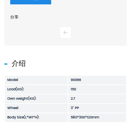
分享:
介绍
Model:
90066
Load(KG):
150
Own weight(KG):
2.7
Wheel:
3" PP
Body Size(L*W1*H):
580*300*120mm