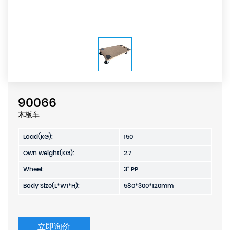
90066
木板车
Load(KG):
150
Own weight(KG):
2.7
Wheel:
3" PP
Body Size(L*W1*H):
580*300*120mm
立即询价