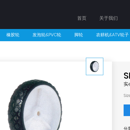
首页
关于我们
橡胶轮
发泡轮&PVC轮
脚轮
农耕机&ATV轮子
S
实
Siz
分享