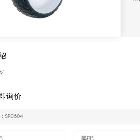
绍
.5"
即询价