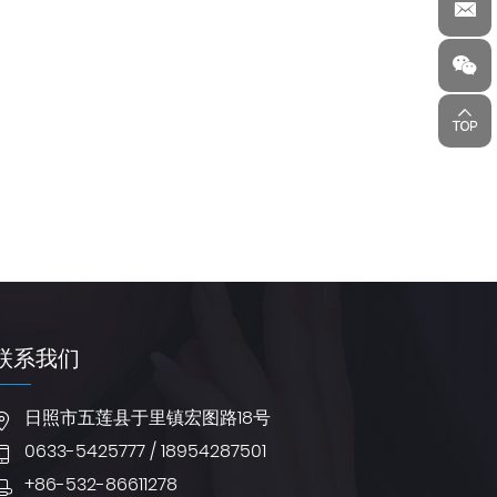
SR0808
SR0809
联系我们
日照市五莲县于里镇宏图路18号
0633-5425777 / 18954287501
+86-532-86611278