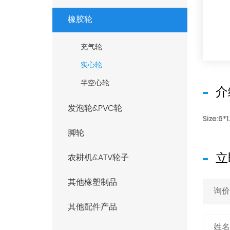
橡胶轮
充气轮
实心轮
半空心轮
介
发泡轮&PVC轮
Size:6*1
脚轮
立
农耕机&ATV轮子
其他橡塑制品
其他配件产品