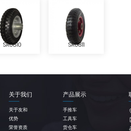
SR0806
SR0807
SR0810
SR0811
SR0810
SR0811
关于我们
产品展示
关于友和
手推车
优势
工具车
荣誉资质
货仓车