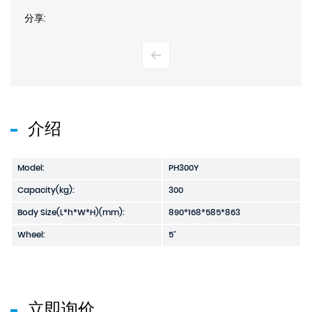
分享:
介绍
Model:
PH300Y
Capacity(kg):
300
Body Size(L*h*W*H)(mm):
890*168*585*863
Wheel:
5"
立即询价