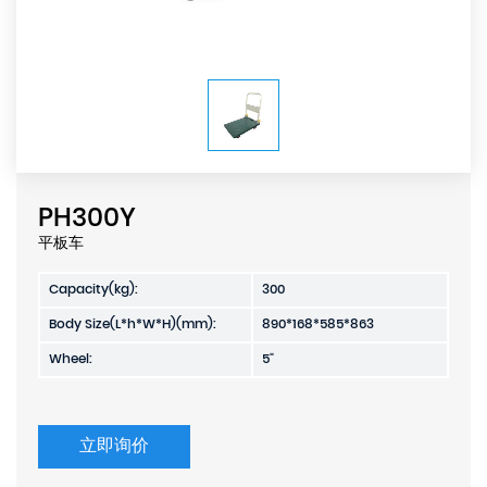
PH300Y
平板车
Capacity(kg):
300
Body Size(L*h*W*H)(mm):
890*168*585*863
Wheel:
5"
立即询价